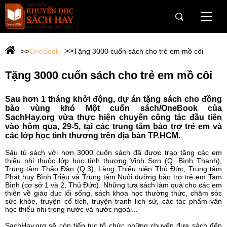
Trang Chủ
OneBook
Tặng 3000 cuốn sách cho trẻ em mồ côi
Giới thiệu
Tặng 3000 cuốn sách cho trẻ em mồ côi
Giải Sách Hay
Sau hơn 1 tháng khởi động, dự án tặng sách cho đồng
OneBook
bào vùng khó Một cuốn sách/OneBook của
SachHay.org vừa thực hiện chuyến công tác đầu tiên
vào hôm qua, 29-5, tại các trung tâm bảo trợ trẻ em và
Câu chuyện dân trí cho vùng khó
các lớp học tình thương trên địa bàn TP.HCM.
Hành trình Onebook
Sáu tủ sách với hơn 3000 cuốn sách đã được trao tặng các em
thiếu nhi thuộc lớp học tình thương Vinh Sơn (Q. Bình Thạnh),
Trung tâm Thảo Đàn (Q.3), Làng Thiếu niên Thủ Đức, Trung tâm
Phát huy Bình Triệu và Trung tâm Nuôi dưỡng bảo trợ trẻ em Tam
Tin tức & Sự kiện
Bình (cơ sở 1 và 2, Thủ Đức). Những tựa sách làm quà cho các em
thiên về giáo dục lối sống, sách khoa học thường thức, chăm sóc
Tài trợ
sức khỏe, truyện cổ tích, truyện tranh lịch sử, các tác phẩm văn
học thiếu nhi trong nước và nước ngoài...
Web Viện IRED
SachHay.org sẽ còn tiếp tục tổ chức những chuyến đưa sách đến