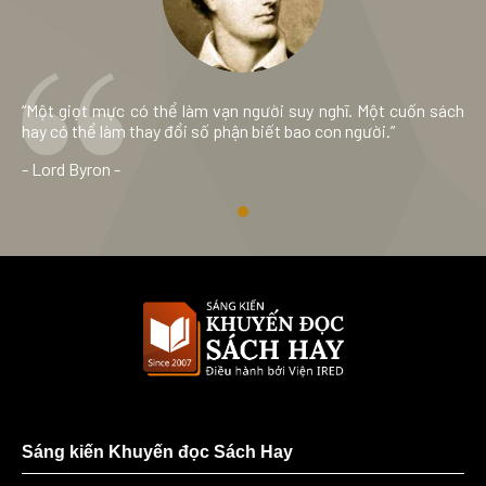
“Một giọt mực có thể làm vạn người suy nghĩ. Một cuốn sách
hay có thể làm thay đổi số phận biết bao con người.”
- Lord Byron -
Sáng kiến Khuyến đọc Sách Hay