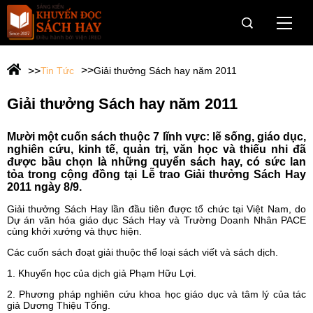
Trang Chủ
Tin Tức
Giải thưởng Sách hay năm 2011
Giới thiệu
Giải thưởng Sách hay năm 2011
Giải Sách Hay
Mười một cuốn sách thuộc 7 lĩnh vực: lẽ sống, giáo dục,
OneBook
nghiên cứu, kinh tế, quản trị, văn học và thiếu nhi đã
được bầu chọn là những quyển sách hay, có sức lan
tỏa trong cộng đồng tại Lễ trao Giải thưởng Sách Hay
Câu chuyện dân trí cho vùng khó
2011 ngày 8/9.
Hành trình Onebook
Giải thưởng Sách Hay lần đầu tiên được tổ chức tại Việt Nam, do
Dự án văn hóa giáo dục Sách Hay và Trường Doanh Nhân PACE
cùng khởi xướng và thực hiện.
Tin tức & Sự kiện
Các cuốn sách đoạt giải thuộc thể loại sách viết và sách dịch.
1. Khuyến học của dịch giả Phạm Hữu Lợi.
Tài trợ
2. Phương pháp nghiên cứu khoa học giáo dục và tâm lý của tác
giả Dương Thiệu Tống.
Web Viện IRED