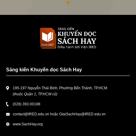
Sáng kiến Khuyến đọc Sách Hay
195-197 Nguyễn Thái Bình, Phường Bến Thành, TP.HCM
(thuộc Quận 1, TP.HCM cũ)
(028) 393.00188
contact@IRED.edu.vn
hoặc
GiaiSachHay@IRED.edu.vn
www.SachHay.org