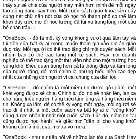
thấy sự sẻ chia của người may mắn hơn mình để mỗi ngày
lao động hăng say hơn. Một cuốn sách giáo khoa sờn gáy
cùng nét chữ nắn nót của cô học trò thành phố có thể làm
khơi dậy ước mơ đi học tưởng đã lùi xa trong lòng một cậu
bé chăn trâu…
"OneBook" - đó là một kỳ vọng không vượt quá tầm tay và
túi tiền của bất kỳ ai mong muốn tham gia vào dự án giáo
dục này. Mỗi người có thể trao tặng chỉ một quyển sách. Mỗi
nhóm bạn có thể trao tặng một kệ sách. Hay mỗi doanh
nghiệp có thể trao tặng một thư viện nhỏ cho một trường học
vùng khó. Điều quan trọng hơn cả là thông điệp và tấm lòng
của người tặng, đó mới chính là những biểu hiện cao đẹp
nhất của những con người vì cái chung của dân tộc.
"OneBook" - đó chính là một niềm tin được gởi gắm, một
khát vọng được sẻ chia. Chính từ đó, nó sẽ nhân lên, lan xa
cho hàng triệu người, hàng triệu tấm lòng và hàng triệu niềm
tin. Không xa lắm, để có thể kỳ vọng một ngày, mỗi người sẽ
trao đi ít nhất là một cuốn sách và bất kỳ ai ở "vùng khó"
cũng được nhận ít nhất một cuốn sách. Lúc đó, niềm tin "ai
cũng được học hành" và giấc mơ "dân trí cho vùng khó"
không còn là một giấc mơ xa vời nữa.
"OneBook" - như sự tiếp nối về những lan tỏa của Sách Hay