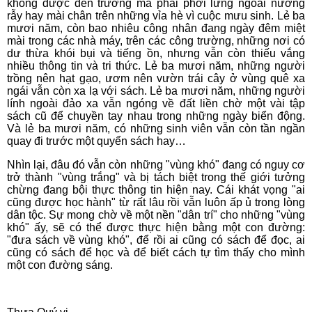
không được đến trường mà phải phơi lưng ngoài nương
rẫy hay mài chân trên những vỉa hè vì cuộc mưu sinh. Lẻ ba
mươi năm, còn bao nhiêu công nhân đang ngày đêm miệt
mài trong các nhà máy, trên các công trường, những nơi có
dư thừa khói bụi và tiếng ồn, nhưng vẫn còn thiếu vắng
nhiều thông tin và tri thức. Lẻ ba mươi năm, những người
trồng nên hạt gạo, ươm nên vườn trái cây ở vùng quê xa
ngái vẫn còn xa lạ với sách. Lẻ ba mươi năm, những người
lính ngoài đảo xa vẫn ngóng về đất liền chờ một vài tập
sách cũ để chuyền tay nhau trong những ngày biển động.
Và lẻ ba mươi năm, có những sinh viên vẫn còn tần ngần
quay đi trước một quyển sách hay…
Nhìn lại, đâu đó vẫn còn những "vùng khó" đang có nguy cơ
trở thành "vùng trắng" và bị tách biệt trong thế giới tưởng
chừng đang bội thực thông tin hiện nay. Cái khát vọng "ai
cũng được học hành" từ rất lâu rồi vẫn luôn ấp ủ trong lòng
dân tộc. Sự mong chờ về một nền "dân trí" cho những "vùng
khó" ấy, sẽ có thể được thực hiện bằng một con đường:
"đưa sách về vùng khó", để rồi ai cũng có sách để đọc, ai
cũng có sách để học và để biết cách tự tìm thấy cho mình
một con đường sáng.