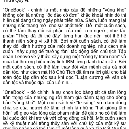
Thưa Quý vị,
"OneBook" - chính là một nhịp cầu để những "vùng khó"
không còn là những "ốc đảo cô đơn" khắc khoải nhìn đô thị
hiện đại đang từng ngày phát triển nữa. Sách, luôn mang lại
những nấc thang mới cho sự phát triển. Bởi một cuốn sách,
có thể làm thay đổi số phận của một con người, như tác
phẩm "Thép đã tôi thế đấy" từng hun đúc nên một thế hệ
thanh niên sống vì xã hội. Bởi một cuốn sách, có thể làm
thay đổi định hướng của một doanh nghiệp, như cách mà
cuốn "Xây dựng để trường tồn" tác động đến chủ tịch Tập
đoàn Lenovo về ý thức xây dựng một "công ty trăm năm" và
mua lại thương hiệu máy tính IBM lừng danh toàn cầu. Bởi
một cuốn sách, có thể làm thay đổi vận mệnh của cả một
dân tộc, như cách mà Hồ Chủ Tịch đã tìm ra lời giải cho bài
toán độc lập dân tộc sau khi đọc "Luận cương về vấn đề
dân tộc và thuộc địa" của Lê-nin...
"OneBook" - đó chính là sự chọn lọc bằng tất cả tấm lòng
trân trọng của những người tham gia dành tặng cho đồng
bào "vùng khó". Một cuốn sách về "lẽ sống" với dăm dòng
chia sẻ của người đề tặng chính là những "hạt giống tâm
hồn" sẽ gieo vào lòng các phạm nhân để giúp họ có thể làm
lại cuộc đời khi trở về với cộng đồng xã hội. Một cuốn sách
về kỹ thuật nuôi trồng thủy sản với chữ ký của một kỹ sư
chuyên ngành có thể làm cả một làng quê xa tận Đất Mũi tìm