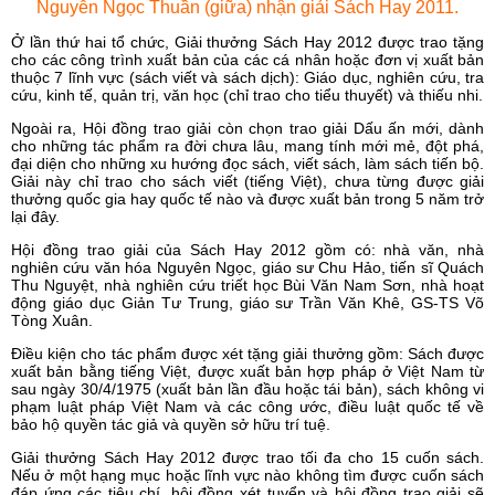
Nguyễn Ngọc Thuần (giữa) nhận giải Sách Hay 2011.
Ở lần thứ hai tổ chức, Giải thưởng Sách Hay 2012 được trao tặng
cho các công trình xuất bản của các cá nhân hoặc đơn vị xuất bản
thuộc 7 lĩnh vực (sách viết và sách dịch): Giáo dục, nghiên cứu, tra
cứu, kinh tế, quản trị, văn học (chỉ trao cho tiểu thuyết) và thiếu nhi.
Ngoài ra, Hội đồng trao giải còn chọn trao giải Dấu ấn mới, dành
cho những tác phẩm ra đời chưa lâu, mang tính mới mẻ, đột phá,
đại diện cho những xu hướng đọc sách, viết sách, làm sách tiến bộ.
Giải này chỉ trao cho sách viết (tiếng Việt), chưa từng được giải
thưởng quốc gia hay quốc tế nào và được xuất bản trong 5 năm trở
lại đây.
Hội đồng trao giải của Sách Hay 2012 gồm có: nhà văn, nhà
nghiên cứu văn hóa Nguyên Ngọc, giáo sư Chu Hảo, tiến sĩ Quách
Thu Nguyệt, nhà nghiên cứu triết học Bùi Văn Nam Sơn, nhà hoạt
động giáo dục Giản Tư Trung, giáo sư Trần Văn Khê, GS-TS Võ
Tòng Xuân.
Điều kiện cho tác phẩm được xét tặng giải thưởng gồm: Sách được
xuất bản bằng tiếng Việt, được xuất bản hợp pháp ở Việt Nam từ
sau ngày 30/4/1975 (xuất bản lần đầu hoặc tái bản), sách không vi
phạm luật pháp Việt Nam và các công ước, điều luật quốc tế về
bảo hộ quyền tác giả và quyền sở hữu trí tuệ.
Giải thưởng Sách Hay 2012 được trao tối đa cho 15 cuốn sách.
Nếu ở một hạng mục hoặc lĩnh vực nào không tìm được cuốn sách
đáp ứng các tiêu chí, hội đồng xét tuyển và hội đồng trao giải sẽ