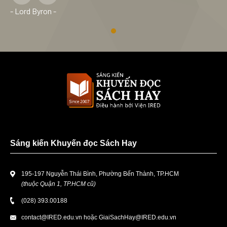
- Lord Byron -
Sáng kiến Khuyến đọc Sách Hay
195-197 Nguyễn Thái Bình, Phường Bến Thành, TP.HCM
(thuộc Quận 1, TP.HCM cũ)
(028) 393.00188
contact@IRED.edu.vn
hoặc
GiaiSachHay@IRED.edu.vn