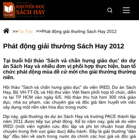
Trang Chủ
Tin Tức
Phát động giải thưởng Sách Hay 2012
Giới thiệu
Phát động giải thưởng Sách Hay 2012
Giải Sách Hay
Tại buổi hội thảo 'Sách và chấn hưng giáo dục' do dự
OneBook
án Sách Hay và nhiều đơn vị phối hợp thực hiện, ban tổ
chức phát động mùa đề cử mới cho giải thưởng thường
niên.
Câu chuyện dân trí cho vùng khó
Hội thảo "Sách và chấn hưng giáo dục" do viện IRED, Dự án Sách
Hay, Bộ VH-TT-DL và Hội thư viện Việt Nam phối hợp tổ chức, diễn
Hành trình Onebook
ra tại TP HCM vào ngày 6/5. Hội thảo thu hút hơn 300 nhà giáo
dục, nhà sư phạm, các chuyên gia và độc giả tâm huyết với việc
xây dựng một nền văn hóa đọc trong nước.
Tin tức & Sự kiện
Dịp này, giải thưởng do dự án Sách Hay và trường PACE thành lập
năm 2011 được tiếp tục phát động. Kể từ năm nay, giải sẽ do viện
Tài trợ
IRED (một viện nghiên cứu độc lập và phi lợi nhuận hoạt động
chuyên trong lĩnh vực giáo dục) điều hành. Đây là giải thưởng "dân
lập" đầu tiên về sách trong nước do chính các học giả và độc giả
Web Viện IRED